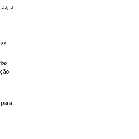
es, a
ias
das
ação
 para