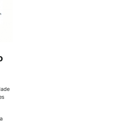
o
dade
es
a