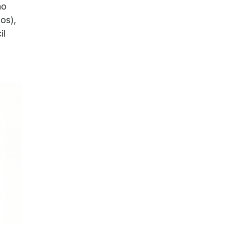
no
os),
il