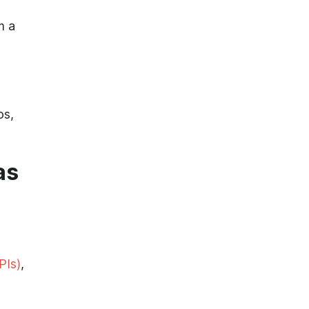
m a
os,
as
PIs)
,